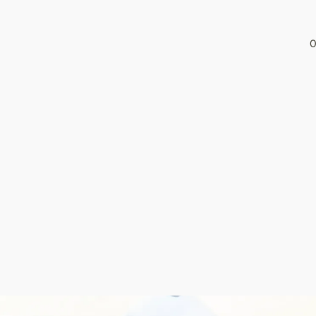
3つのこだわり
会社案内
お知
品質へのこだわり
会社概要
生産へのこだわり
代表メッセージ
技術へのこだわり
会社理念
工場案内
推奨クリニック
よくある質問
お客様・関係者の声